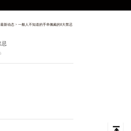
>
最新动态
> 一般人不知道的手串佩戴的8大禁忌 ​​​
​​
6